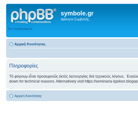
symbole.gr
Διάλογοι Συμβολῆς
Στο περιεχόμενο
Αρχική Κοινότητας
Πληροφορίες
Τὸ φόρουμ εἶναι προσωρινῶς ἐκτὸς λειτουργίας διὰ τεχνικοὺς λόγους. ᾿Εναλλα
down for technical reasons. Alternatively visit https://seminaria-typikon.blogs
Αρχική Κοινότητας