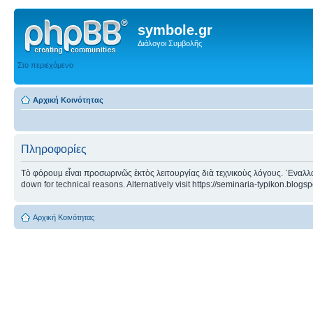
symbole.gr
Διάλογοι Συμβολῆς
Στο περιεχόμενο
Αρχική Κοινότητας
Πληροφορίες
Τὸ φόρουμ εἶναι προσωρινῶς ἐκτὸς λειτουργίας διὰ τεχνικοὺς λόγους. ᾿Εναλλα
down for technical reasons. Alternatively visit https://seminaria-typikon.blogs
Αρχική Κοινότητας