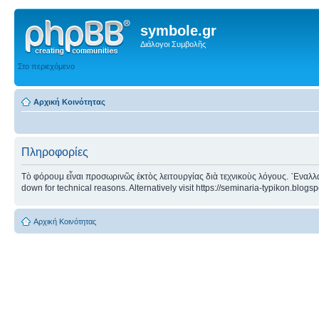
symbole.gr
Διάλογοι Συμβολῆς
Στο περιεχόμενο
Αρχική Κοινότητας
Πληροφορίες
Τὸ φόρουμ εἶναι προσωρινῶς ἐκτὸς λειτουργίας διὰ τεχνικοὺς λόγους. ᾿Εναλλα
down for technical reasons. Alternatively visit https://seminaria-typikon.blogs
Αρχική Κοινότητας