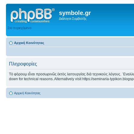
symbole.gr
Διάλογοι Συμβολῆς
Στο περιεχόμενο
Αρχική Κοινότητας
Πληροφορίες
Τὸ φόρουμ εἶναι προσωρινῶς ἐκτὸς λειτουργίας διὰ τεχνικοὺς λόγους. ᾿Εναλλα
down for technical reasons. Alternatively visit https://seminaria-typikon.blogs
Αρχική Κοινότητας