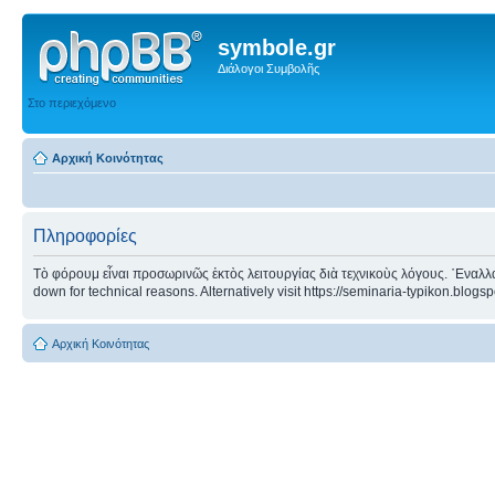
symbole.gr
Διάλογοι Συμβολῆς
Στο περιεχόμενο
Αρχική Κοινότητας
Πληροφορίες
Τὸ φόρουμ εἶναι προσωρινῶς ἐκτὸς λειτουργίας διὰ τεχνικοὺς λόγους. ᾿Εναλλα
down for technical reasons. Alternatively visit https://seminaria-typikon.blogs
Αρχική Κοινότητας