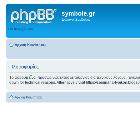
symbole.gr
Διάλογοι Συμβολῆς
Στο περιεχόμενο
Αρχική Κοινότητας
Πληροφορίες
Τὸ φόρουμ εἶναι προσωρινῶς ἐκτὸς λειτουργίας διὰ τεχνικοὺς λόγους. ᾿Εναλλα
down for technical reasons. Alternatively visit https://seminaria-typikon.blogs
Αρχική Κοινότητας