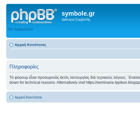
symbole.gr
Διάλογοι Συμβολῆς
Στο περιεχόμενο
Αρχική Κοινότητας
Πληροφορίες
Τὸ φόρουμ εἶναι προσωρινῶς ἐκτὸς λειτουργίας διὰ τεχνικοὺς λόγους. ᾿Εναλλα
down for technical reasons. Alternatively visit https://seminaria-typikon.blogs
Αρχική Κοινότητας