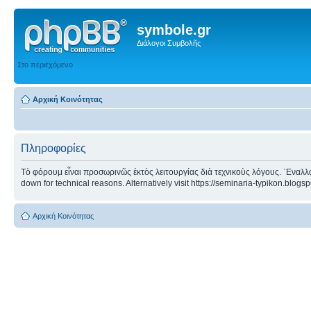
symbole.gr
Διάλογοι Συμβολῆς
Στο περιεχόμενο
Αρχική Κοινότητας
Πληροφορίες
Τὸ φόρουμ εἶναι προσωρινῶς ἐκτὸς λειτουργίας διὰ τεχνικοὺς λόγους. ᾿Εναλλα
down for technical reasons. Alternatively visit https://seminaria-typikon.blogs
Αρχική Κοινότητας