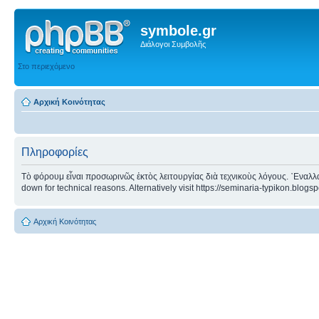
symbole.gr
Διάλογοι Συμβολῆς
Στο περιεχόμενο
Αρχική Κοινότητας
Πληροφορίες
Τὸ φόρουμ εἶναι προσωρινῶς ἐκτὸς λειτουργίας διὰ τεχνικοὺς λόγους. ᾿Εναλλα
down for technical reasons. Alternatively visit https://seminaria-typikon.blogs
Αρχική Κοινότητας