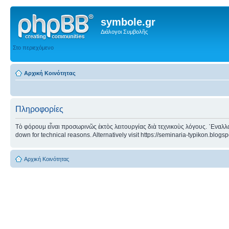
symbole.gr
Διάλογοι Συμβολῆς
Στο περιεχόμενο
Αρχική Κοινότητας
Πληροφορίες
Τὸ φόρουμ εἶναι προσωρινῶς ἐκτὸς λειτουργίας διὰ τεχνικοὺς λόγους. ᾿Εναλλα
down for technical reasons. Alternatively visit https://seminaria-typikon.blogs
Αρχική Κοινότητας