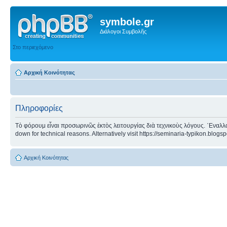
symbole.gr
Διάλογοι Συμβολῆς
Στο περιεχόμενο
Αρχική Κοινότητας
Πληροφορίες
Τὸ φόρουμ εἶναι προσωρινῶς ἐκτὸς λειτουργίας διὰ τεχνικοὺς λόγους. ᾿Εναλλα
down for technical reasons. Alternatively visit https://seminaria-typikon.blogs
Αρχική Κοινότητας