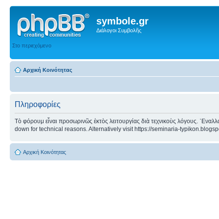
symbole.gr
Διάλογοι Συμβολῆς
Στο περιεχόμενο
Αρχική Κοινότητας
Πληροφορίες
Τὸ φόρουμ εἶναι προσωρινῶς ἐκτὸς λειτουργίας διὰ τεχνικοὺς λόγους. ᾿Εναλλα
down for technical reasons. Alternatively visit https://seminaria-typikon.blogs
Αρχική Κοινότητας