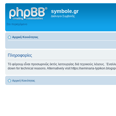
symbole.gr
Διάλογοι Συμβολῆς
Στο περιεχόμενο
Αρχική Κοινότητας
Πληροφορίες
Τὸ φόρουμ εἶναι προσωρινῶς ἐκτὸς λειτουργίας διὰ τεχνικοὺς λόγους. ᾿Εναλλα
down for technical reasons. Alternatively visit https://seminaria-typikon.blogs
Αρχική Κοινότητας