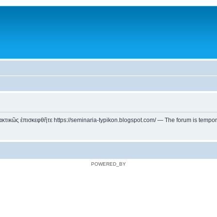
ικῶς ἐπισκεφθῆτε https://seminaria-typikon.blogspot.com/ — The forum is temporarily
POWERED_BY