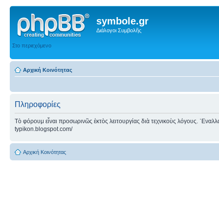
symbole.gr
Διάλογοι Συμβολῆς
Στο περιεχόμενο
Αρχική Κοινότητας
Πληροφορίες
Τὸ φόρουμ εἶναι προσωρινῶς ἐκτὸς λειτουργίας διὰ τεχνικοὺς λόγους. ᾿Εναλλακτ
typikon.blogspot.com/
Αρχική Κοινότητας