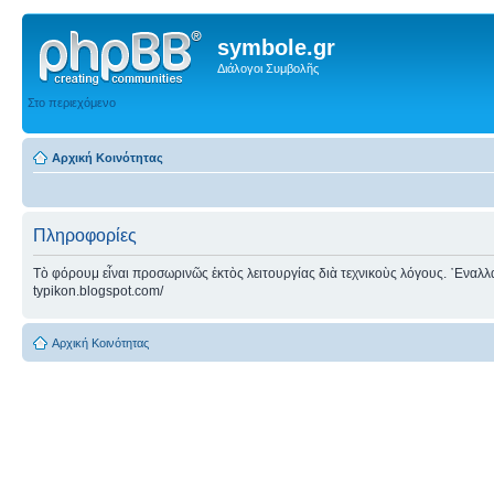
symbole.gr
Διάλογοι Συμβολῆς
Στο περιεχόμενο
Αρχική Κοινότητας
Πληροφορίες
Τὸ φόρουμ εἶναι προσωρινῶς ἐκτὸς λειτουργίας διὰ τεχνικοὺς λόγους. ᾿Εναλλακτ
typikon.blogspot.com/
Αρχική Κοινότητας