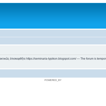
ικῶς ἐπισκεφθῆτε https://seminaria-typikon.blogspot.com/ — The forum is temporarily
POWERED_BY