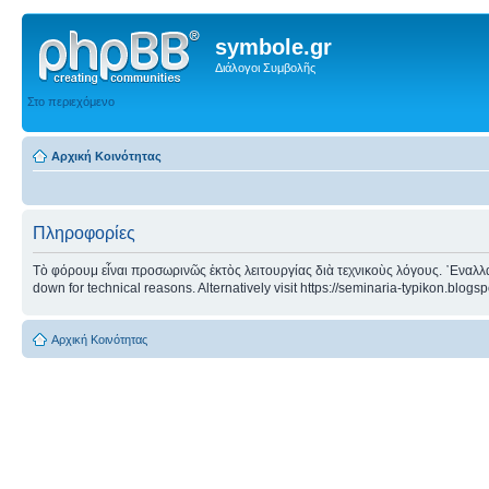
symbole.gr
Διάλογοι Συμβολῆς
Στο περιεχόμενο
Αρχική Κοινότητας
Πληροφορίες
Τὸ φόρουμ εἶναι προσωρινῶς ἐκτὸς λειτουργίας διὰ τεχνικοὺς λόγους. ᾿Εναλλα
down for technical reasons. Alternatively visit https://seminaria-typikon.blogs
Αρχική Κοινότητας