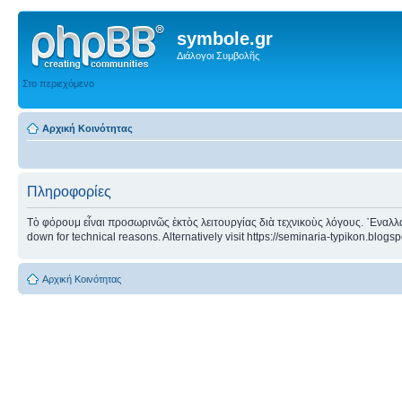
symbole.gr
Διάλογοι Συμβολῆς
Στο περιεχόμενο
Αρχική Κοινότητας
Πληροφορίες
Τὸ φόρουμ εἶναι προσωρινῶς ἐκτὸς λειτουργίας διὰ τεχνικοὺς λόγους. ᾿Εναλλα
down for technical reasons. Alternatively visit https://seminaria-typikon.blogs
Αρχική Κοινότητας