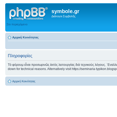
symbole.gr
Διάλογοι Συμβολῆς
Στο περιεχόμενο
Αρχική Κοινότητας
Πληροφορίες
Τὸ φόρουμ εἶναι προσωρινῶς ἐκτὸς λειτουργίας διὰ τεχνικοὺς λόγους. ᾿Εναλλα
down for technical reasons. Alternatively visit https://seminaria-typikon.blogs
Αρχική Κοινότητας