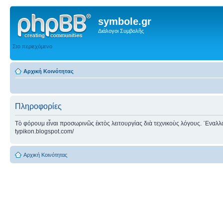
symbole.gr
Διάλογοι Συμβολῆς
Στο περιεχόμενο
Αρχική Κοινότητας
Πληροφορίες
Τὸ φόρουμ εἶναι προσωρινῶς ἐκτὸς λειτουργίας διὰ τεχνικοὺς λόγους. ᾿Εναλλακτ
typikon.blogspot.com/
Αρχική Κοινότητας