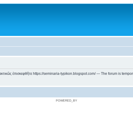
ικῶς ἐπισκεφθῆτε https://seminaria-typikon.blogspot.com/ — The forum is temporarily
POWERED_BY