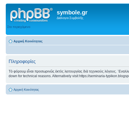
symbole.gr
Διάλογοι Συμβολῆς
Στο περιεχόμενο
Αρχική Κοινότητας
Πληροφορίες
Τὸ φόρουμ εἶναι προσωρινῶς ἐκτὸς λειτουργίας διὰ τεχνικοὺς λόγους. ᾿Εναλλα
down for technical reasons. Alternatively visit https://seminaria-typikon.blogs
Αρχική Κοινότητας