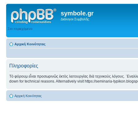
symbole.gr
Διάλογοι Συμβολῆς
Στο περιεχόμενο
Αρχική Κοινότητας
Πληροφορίες
Τὸ φόρουμ εἶναι προσωρινῶς ἐκτὸς λειτουργίας διὰ τεχνικοὺς λόγους. ᾿Εναλλα
down for technical reasons. Alternatively visit https://seminaria-typikon.blogs
Αρχική Κοινότητας