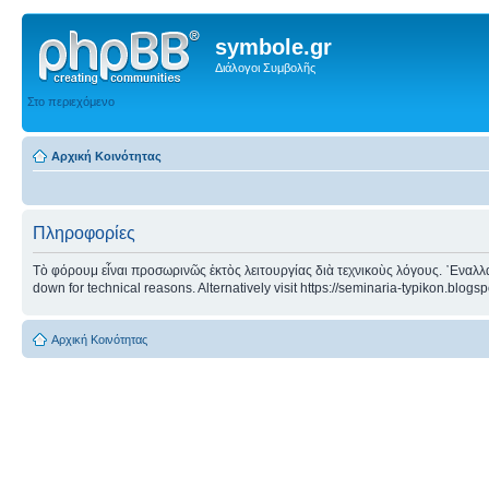
symbole.gr
Διάλογοι Συμβολῆς
Στο περιεχόμενο
Αρχική Κοινότητας
Πληροφορίες
Τὸ φόρουμ εἶναι προσωρινῶς ἐκτὸς λειτουργίας διὰ τεχνικοὺς λόγους. ᾿Εναλλα
down for technical reasons. Alternatively visit https://seminaria-typikon.blogs
Αρχική Κοινότητας