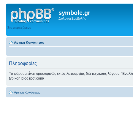
symbole.gr
Διάλογοι Συμβολῆς
Στο περιεχόμενο
Αρχική Κοινότητας
Πληροφορίες
Τὸ φόρουμ εἶναι προσωρινῶς ἐκτὸς λειτουργίας διὰ τεχνικοὺς λόγους. ᾿Εναλλακτ
typikon.blogspot.com/
Αρχική Κοινότητας