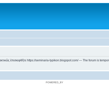
ικῶς ἐπισκεφθῆτε https://seminaria-typikon.blogspot.com/ — The forum is temporarily
POWERED_BY