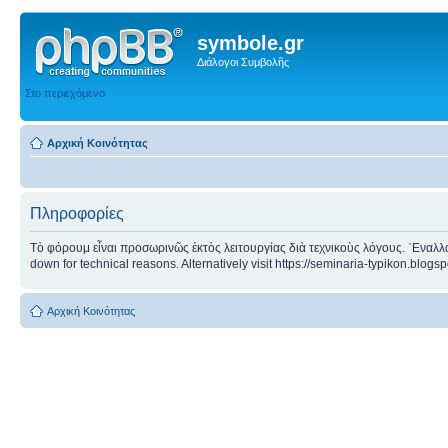
symbole.gr
Διάλογοι Συμβολῆς
Στο περιεχόμενο
Αρχική Κοινότητας
Πληροφορίες
Τὸ φόρουμ εἶναι προσωρινῶς ἐκτὸς λειτουργίας διὰ τεχνικοὺς λόγους. ᾿Εναλλα
down for technical reasons. Alternatively visit https://seminaria-typikon.blogs
Αρχική Κοινότητας