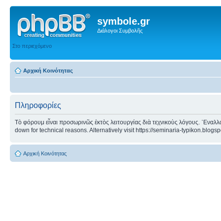
symbole.gr
Διάλογοι Συμβολῆς
Στο περιεχόμενο
Αρχική Κοινότητας
Πληροφορίες
Τὸ φόρουμ εἶναι προσωρινῶς ἐκτὸς λειτουργίας διὰ τεχνικοὺς λόγους. ᾿Εναλλα
down for technical reasons. Alternatively visit https://seminaria-typikon.blogs
Αρχική Κοινότητας