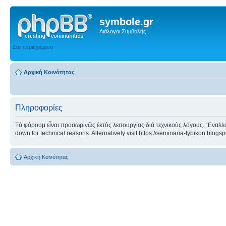
symbole.gr
Διάλογοι Συμβολῆς
Στο περιεχόμενο
Αρχική Κοινότητας
Πληροφορίες
Τὸ φόρουμ εἶναι προσωρινῶς ἐκτὸς λειτουργίας διὰ τεχνικοὺς λόγους. ᾿Εναλλα
down for technical reasons. Alternatively visit https://seminaria-typikon.blogs
Αρχική Κοινότητας