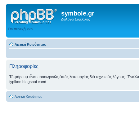
symbole.gr
Διάλογοι Συμβολῆς
Στο περιεχόμενο
Αρχική Κοινότητας
Πληροφορίες
Τὸ φόρουμ εἶναι προσωρινῶς ἐκτὸς λειτουργίας διὰ τεχνικοὺς λόγους. ᾿Εναλλακτ
typikon.blogspot.com/
Αρχική Κοινότητας