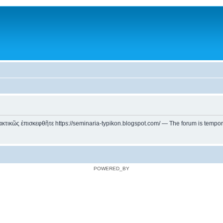
ικῶς ἐπισκεφθῆτε https://seminaria-typikon.blogspot.com/ — The forum is temporarily
POWERED_BY