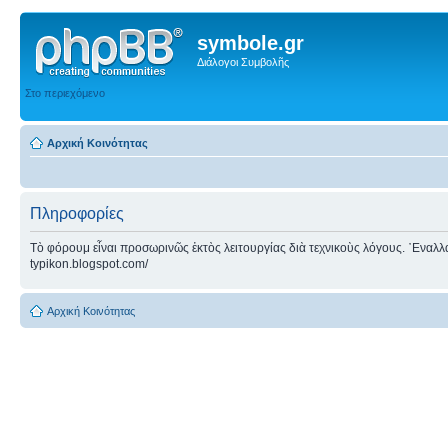
symbole.gr
Διάλογοι Συμβολῆς
Στο περιεχόμενο
Αρχική Κοινότητας
Πληροφορίες
Τὸ φόρουμ εἶναι προσωρινῶς ἐκτὸς λειτουργίας διὰ τεχνικοὺς λόγους. ᾿Εναλλακτ
typikon.blogspot.com/
Αρχική Κοινότητας