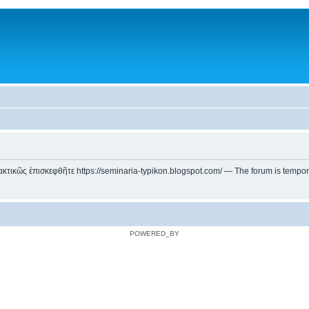
ικῶς ἐπισκεφθῆτε https://seminaria-typikon.blogspot.com/ — The forum is temporarily
POWERED_BY