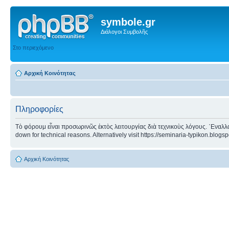
symbole.gr
Διάλογοι Συμβολῆς
Στο περιεχόμενο
Αρχική Κοινότητας
Πληροφορίες
Τὸ φόρουμ εἶναι προσωρινῶς ἐκτὸς λειτουργίας διὰ τεχνικοὺς λόγους. ᾿Εναλλα
down for technical reasons. Alternatively visit https://seminaria-typikon.blogs
Αρχική Κοινότητας