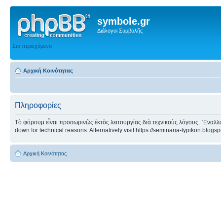
symbole.gr
Διάλογοι Συμβολῆς
Στο περιεχόμενο
Αρχική Κοινότητας
Πληροφορίες
Τὸ φόρουμ εἶναι προσωρινῶς ἐκτὸς λειτουργίας διὰ τεχνικοὺς λόγους. ᾿Εναλλα
down for technical reasons. Alternatively visit https://seminaria-typikon.blogs
Αρχική Κοινότητας