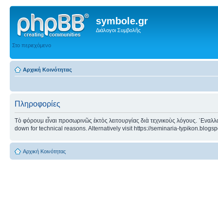
symbole.gr
Διάλογοι Συμβολῆς
Στο περιεχόμενο
Αρχική Κοινότητας
Πληροφορίες
Τὸ φόρουμ εἶναι προσωρινῶς ἐκτὸς λειτουργίας διὰ τεχνικοὺς λόγους. ᾿Εναλλα
down for technical reasons. Alternatively visit https://seminaria-typikon.blogs
Αρχική Κοινότητας