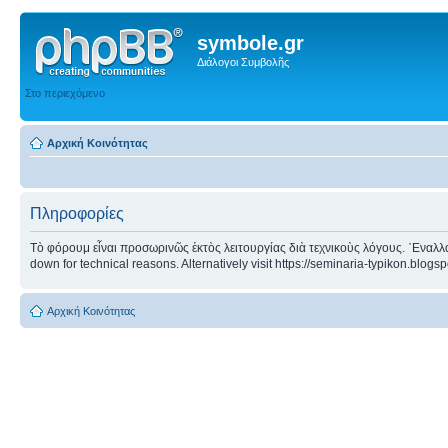
symbole.gr
Διάλογοι Συμβολῆς
Στο περιεχόμενο
Αρχική Κοινότητας
Πληροφορίες
Τὸ φόρουμ εἶναι προσωρινῶς ἐκτὸς λειτουργίας διὰ τεχνικοὺς λόγους. ᾿Εναλλα
down for technical reasons. Alternatively visit https://seminaria-typikon.blogs
Αρχική Κοινότητας