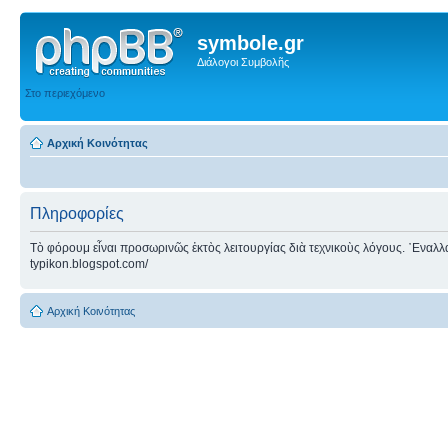
symbole.gr
Διάλογοι Συμβολῆς
Στο περιεχόμενο
Αρχική Κοινότητας
Πληροφορίες
Τὸ φόρουμ εἶναι προσωρινῶς ἐκτὸς λειτουργίας διὰ τεχνικοὺς λόγους. ᾿Εναλλακτ
typikon.blogspot.com/
Αρχική Κοινότητας