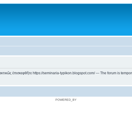
ικῶς ἐπισκεφθῆτε https://seminaria-typikon.blogspot.com/ — The forum is temporarily
POWERED_BY