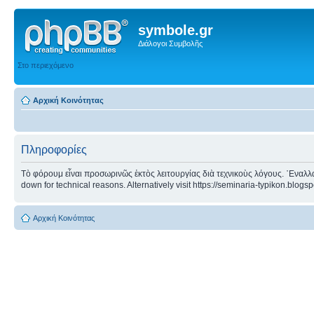
symbole.gr
Διάλογοι Συμβολῆς
Στο περιεχόμενο
Αρχική Κοινότητας
Πληροφορίες
Τὸ φόρουμ εἶναι προσωρινῶς ἐκτὸς λειτουργίας διὰ τεχνικοὺς λόγους. ᾿Εναλλα
down for technical reasons. Alternatively visit https://seminaria-typikon.blogs
Αρχική Κοινότητας