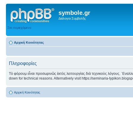
symbole.gr
Διάλογοι Συμβολῆς
Στο περιεχόμενο
Αρχική Κοινότητας
Πληροφορίες
Τὸ φόρουμ εἶναι προσωρινῶς ἐκτὸς λειτουργίας διὰ τεχνικοὺς λόγους. ᾿Εναλλα
down for technical reasons. Alternatively visit https://seminaria-typikon.blogs
Αρχική Κοινότητας