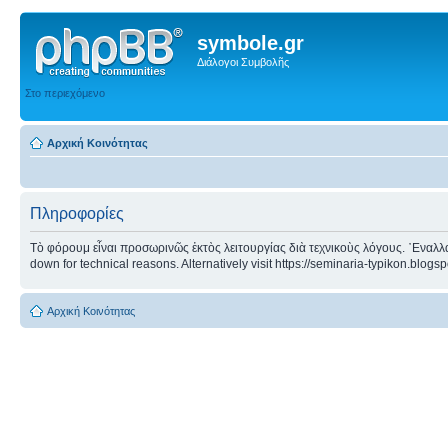
symbole.gr
Διάλογοι Συμβολῆς
Στο περιεχόμενο
Αρχική Κοινότητας
Πληροφορίες
Τὸ φόρουμ εἶναι προσωρινῶς ἐκτὸς λειτουργίας διὰ τεχνικοὺς λόγους. ᾿Εναλλα
down for technical reasons. Alternatively visit https://seminaria-typikon.blogs
Αρχική Κοινότητας