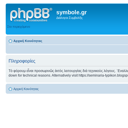
symbole.gr
Διάλογοι Συμβολῆς
Στο περιεχόμενο
Αρχική Κοινότητας
Πληροφορίες
Τὸ φόρουμ εἶναι προσωρινῶς ἐκτὸς λειτουργίας διὰ τεχνικοὺς λόγους. ᾿Εναλλα
down for technical reasons. Alternatively visit https://seminaria-typikon.blogs
Αρχική Κοινότητας