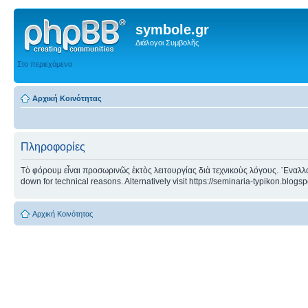
symbole.gr
Διάλογοι Συμβολῆς
Στο περιεχόμενο
Αρχική Κοινότητας
Πληροφορίες
Τὸ φόρουμ εἶναι προσωρινῶς ἐκτὸς λειτουργίας διὰ τεχνικοὺς λόγους. ᾿Εναλλα
down for technical reasons. Alternatively visit https://seminaria-typikon.blogs
Αρχική Κοινότητας