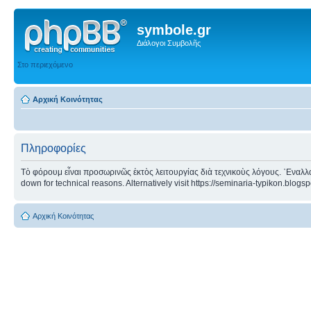
symbole.gr
Διάλογοι Συμβολῆς
Στο περιεχόμενο
Αρχική Κοινότητας
Πληροφορίες
Τὸ φόρουμ εἶναι προσωρινῶς ἐκτὸς λειτουργίας διὰ τεχνικοὺς λόγους. ᾿Εναλλα
down for technical reasons. Alternatively visit https://seminaria-typikon.blogs
Αρχική Κοινότητας