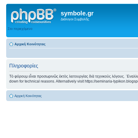
symbole.gr
Διάλογοι Συμβολῆς
Στο περιεχόμενο
Αρχική Κοινότητας
Πληροφορίες
Τὸ φόρουμ εἶναι προσωρινῶς ἐκτὸς λειτουργίας διὰ τεχνικοὺς λόγους. ᾿Εναλλα
down for technical reasons. Alternatively visit https://seminaria-typikon.blogs
Αρχική Κοινότητας