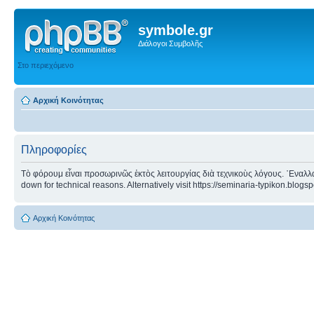
symbole.gr
Διάλογοι Συμβολῆς
Στο περιεχόμενο
Αρχική Κοινότητας
Πληροφορίες
Τὸ φόρουμ εἶναι προσωρινῶς ἐκτὸς λειτουργίας διὰ τεχνικοὺς λόγους. ᾿Εναλλα
down for technical reasons. Alternatively visit https://seminaria-typikon.blogs
Αρχική Κοινότητας