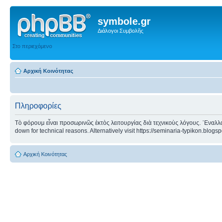
symbole.gr
Διάλογοι Συμβολῆς
Στο περιεχόμενο
Αρχική Κοινότητας
Πληροφορίες
Τὸ φόρουμ εἶναι προσωρινῶς ἐκτὸς λειτουργίας διὰ τεχνικοὺς λόγους. ᾿Εναλλα
down for technical reasons. Alternatively visit https://seminaria-typikon.blogs
Αρχική Κοινότητας