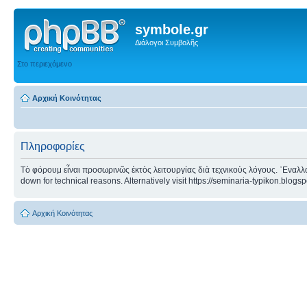
symbole.gr
Διάλογοι Συμβολῆς
Στο περιεχόμενο
Αρχική Κοινότητας
Πληροφορίες
Τὸ φόρουμ εἶναι προσωρινῶς ἐκτὸς λειτουργίας διὰ τεχνικοὺς λόγους. ᾿Εναλλα
down for technical reasons. Alternatively visit https://seminaria-typikon.blogs
Αρχική Κοινότητας