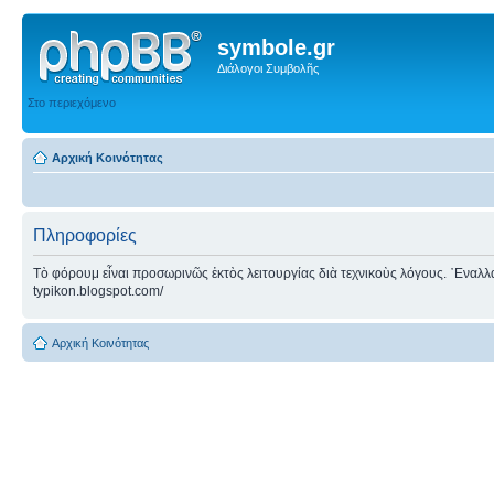
symbole.gr
Διάλογοι Συμβολῆς
Στο περιεχόμενο
Αρχική Κοινότητας
Πληροφορίες
Τὸ φόρουμ εἶναι προσωρινῶς ἐκτὸς λειτουργίας διὰ τεχνικοὺς λόγους. ᾿Εναλλακτ
typikon.blogspot.com/
Αρχική Κοινότητας