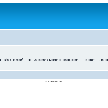
ικῶς ἐπισκεφθῆτε https://seminaria-typikon.blogspot.com/ — The forum is temporarily
POWERED_BY