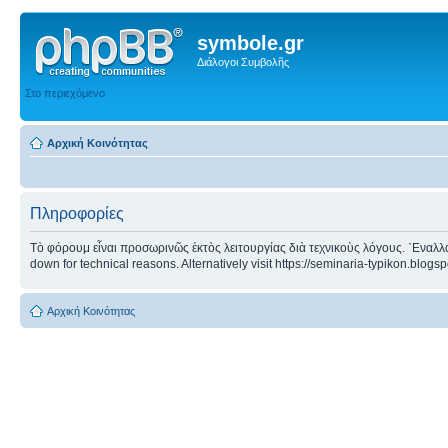
symbole.gr
Διάλογοι Συμβολῆς
Στο περιεχόμενο
Αρχική Κοινότητας
Πληροφορίες
Τὸ φόρουμ εἶναι προσωρινῶς ἐκτὸς λειτουργίας διὰ τεχνικοὺς λόγους. ᾿Εναλλα
down for technical reasons. Alternatively visit https://seminaria-typikon.blogs
Αρχική Κοινότητας