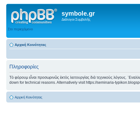
symbole.gr
Διάλογοι Συμβολῆς
Στο περιεχόμενο
Αρχική Κοινότητας
Πληροφορίες
Τὸ φόρουμ εἶναι προσωρινῶς ἐκτὸς λειτουργίας διὰ τεχνικοὺς λόγους. ᾿Εναλλα
down for technical reasons. Alternatively visit https://seminaria-typikon.blogs
Αρχική Κοινότητας