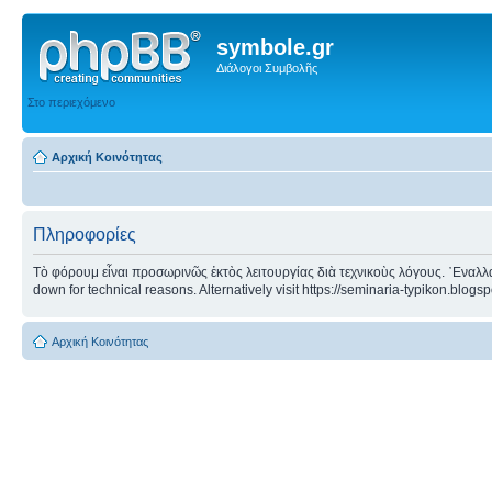
symbole.gr
Διάλογοι Συμβολῆς
Στο περιεχόμενο
Αρχική Κοινότητας
Πληροφορίες
Τὸ φόρουμ εἶναι προσωρινῶς ἐκτὸς λειτουργίας διὰ τεχνικοὺς λόγους. ᾿Εναλλα
down for technical reasons. Alternatively visit https://seminaria-typikon.blogs
Αρχική Κοινότητας