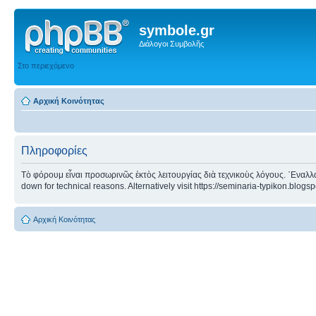
symbole.gr
Διάλογοι Συμβολῆς
Στο περιεχόμενο
Αρχική Κοινότητας
Πληροφορίες
Τὸ φόρουμ εἶναι προσωρινῶς ἐκτὸς λειτουργίας διὰ τεχνικοὺς λόγους. ᾿Εναλλα
down for technical reasons. Alternatively visit https://seminaria-typikon.blogs
Αρχική Κοινότητας