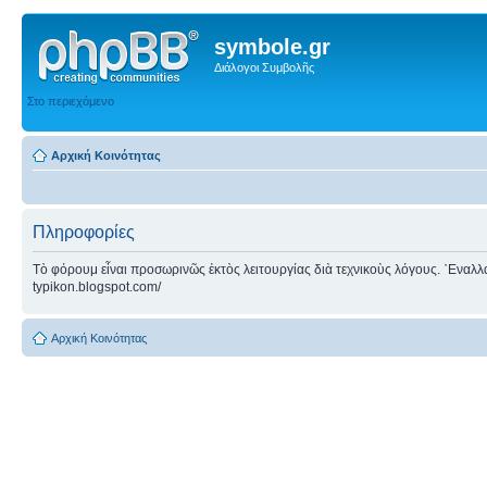
symbole.gr
Διάλογοι Συμβολῆς
Στο περιεχόμενο
Αρχική Κοινότητας
Πληροφορίες
Τὸ φόρουμ εἶναι προσωρινῶς ἐκτὸς λειτουργίας διὰ τεχνικοὺς λόγους. ᾿Εναλλακτ
typikon.blogspot.com/
Αρχική Κοινότητας