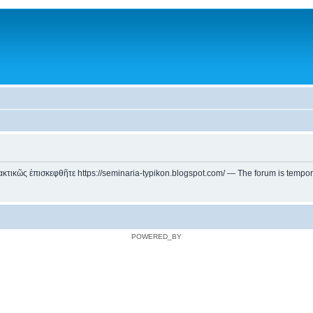
ικῶς ἐπισκεφθῆτε https://seminaria-typikon.blogspot.com/ — The forum is temporarily
POWERED_BY