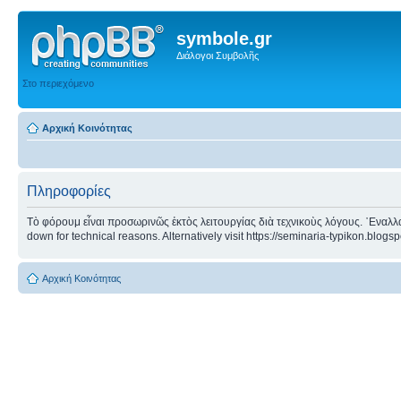
symbole.gr
Διάλογοι Συμβολῆς
Στο περιεχόμενο
Αρχική Κοινότητας
Πληροφορίες
Τὸ φόρουμ εἶναι προσωρινῶς ἐκτὸς λειτουργίας διὰ τεχνικοὺς λόγους. ᾿Εναλλα
down for technical reasons. Alternatively visit https://seminaria-typikon.blogs
Αρχική Κοινότητας